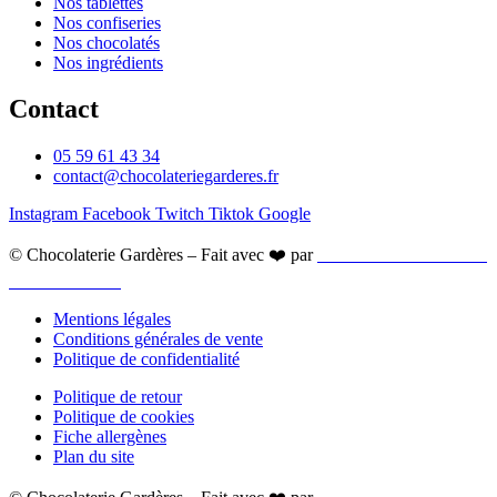
Nos tablettes
Nos confiseries
Nos chocolatés
Nos ingrédients
Contact
05 59 61 43 34
contact@chocolateriegarderes.fr
Instagram
Facebook
Twitch
Tiktok
Google
© Chocolaterie Gardères – Fait avec ❤️ par
ALBDEV Création de
site WordPress
Mentions légales
Conditions générales de vente
Politique de confidentialité
Politique de retour
Politique de cookies
Fiche allergènes
Plan du site