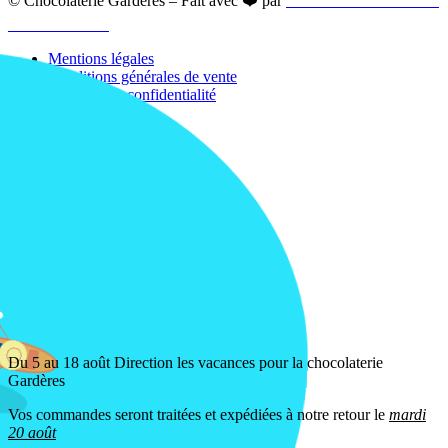
© Chocolaterie Gardères – Fait avec ❤️ par
ALBDEV Création de
site WordPress
Mentions légales
Conditions générales de vente
Politique de confidentialité
Politique de retour
Politique de cookies
Fiche allergènes
Plan du site
< Back
There are no products in your cart.
Product total:
€0.00
Pay now
0
0
items in your cart
-
€0.00
Pay now
Du 5 au 18 août Direction les vacances pour la chocolaterie
Gardères
Vos commandes seront traitées et expédiées à notre retour le
mardi
20 août