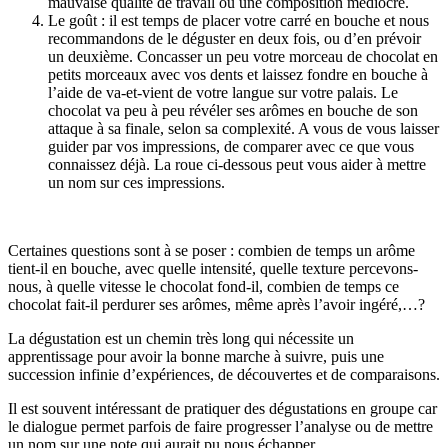
mauvaise qualité de travail ou une composition médiocre.
Le goût : il est temps de placer votre carré en bouche et nous
recommandons de le déguster en deux fois, ou d’en prévoir
un deuxième. Concasser un peu votre morceau de chocolat en
petits morceaux avec vos dents et laissez fondre en bouche à
l’aide de va-et-vient de votre langue sur votre palais. Le
chocolat va peu à peu révéler ses arômes en bouche de son
attaque à sa finale, selon sa complexité. A vous de vous laisser
guider par vos impressions, de comparer avec ce que vous
connaissez déjà. La roue ci-dessous peut vous aider à mettre
un nom sur ces impressions.
Certaines questions sont à se poser : combien de temps un arôme
tient-il en bouche, avec quelle intensité, quelle texture percevons-
nous, à quelle vitesse le chocolat fond-il, combien de temps ce
chocolat fait-il perdurer ses arômes, même après l’avoir ingéré,…?
La dégustation est un chemin très long qui nécessite un
apprentissage pour avoir la bonne marche à suivre, puis une
succession infinie d’expériences, de découvertes et de comparaisons.
Il est souvent intéressant de pratiquer des dégustations en groupe car
le dialogue permet parfois de faire progresser l’analyse ou de mettre
un nom sur une note qui aurait pu nous échapper.