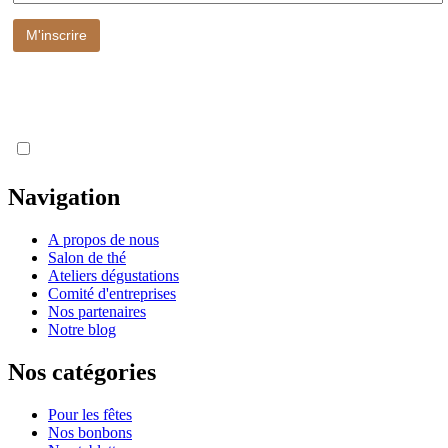
Votre adresse e-mail est utilisée pour vous envoyer notre newsletter
et des informations sur les activités de la Maison Gardères
(commerciales ou non). Vous pouvez toujours utiliser le lien de
désinscription inclus dans la newsletter.
J'accepte les termes de la
Politique de confidentialité
Navigation
A propos de nous
Salon de thé
Ateliers dégustations
Comité d'entreprises
Nos partenaires
Notre blog
Nos catégories
Pour les fêtes
Nos bonbons